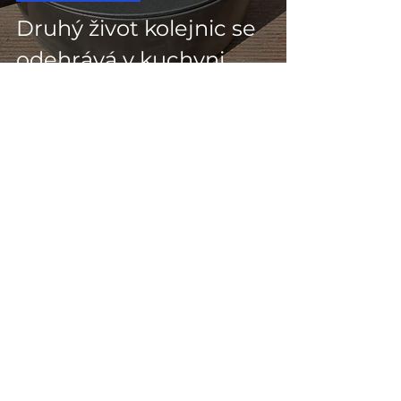
Druhý život kolejnic se
odehrává v kuchyni
Adresa
Zlatnická 12
Praha 1 - Petrská čtvrť
110 00