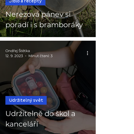
svět
Jídlo a recepty
Nerezová pánev si
poradí i s bramboráky
Ondřej Štětka
12. 9. 2023
Minut čtení: 3
Udržitelný svět
Udržitelně do škol a
kanceláří