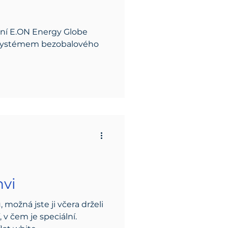
?
ění E.ON Energy Globe
systémem bezobalového
hvi
možná jste ji včera drželi
 v čem je speciální.