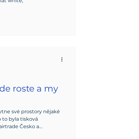
lat white,
de roste a my
tne své prostory nějaké
to byla tisková
airtrade Česko a