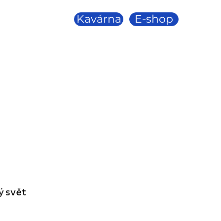
Kavárna
E-shop
ý svět