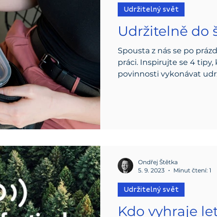
Udržitelný svět
Udržitelně do 
Spousta z nás se po prázd
práci. Inspirujte se 4 ti
povinnosti vykonávat udrž
Ondřej Štětka
5. 9. 2023
Minut čtení: 1
Udržitelný svět
Kdo vyhraje le