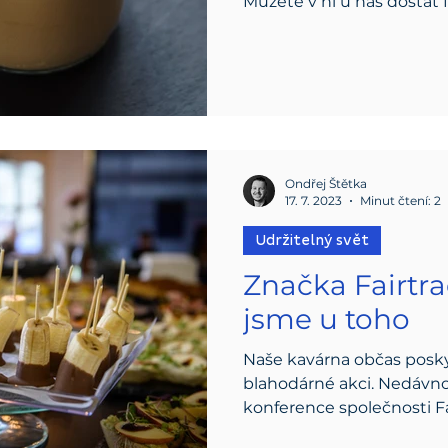
Můžete v ní u nás dostat f
Ondřej Štětka
17. 7. 2023
Minut čtení: 2
Udržitelný svět
Značka Fairtra
jsme u toho
Naše kavárna občas posky
blahodárné akci. Nedávno 
konference společnosti F
Slovensko.