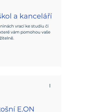
škol a kanceláří
ninách vrací ke studiu či
py, které vám pomohou vaše
itelně.
tošní E.ON