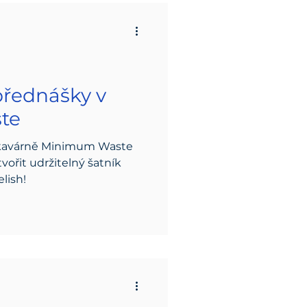
řednášky v
te
 kavárně Minimum Waste
tvořit udržitelný šatník
lish!