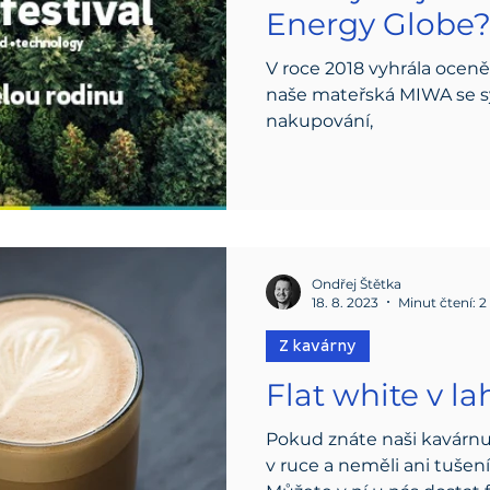
Energy Globe
V roce 2018 vyhrála ocen
naše mateřská MIWA se 
nakupování,
Ondřej Štětka
18. 8. 2023
Minut čtení: 2
Z kavárny
Flat white v la
Pokud znáte naši kavárnu, 
v ruce a neměli ani tušení,