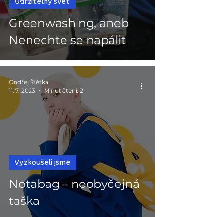
svět
Udržitelný svět
Greenwashing, aneb
Nenechte se napálit
Ondřej Štětka
11. 7. 2023
Minut čtení: 2
Vyzkoušeli jsme
Notabag – neobyčejná
taška