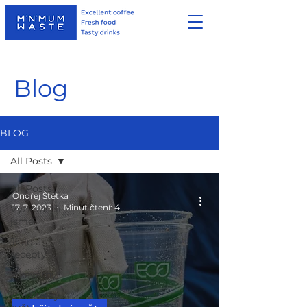
Blog
BLOG
All Posts
All Posts
Ondřej Štětka
17. 7. 2023
Minut čtení: 4
Vyzkoušeli
jsme
Jídlo a
recepty
Z kavárny
Udržitelný