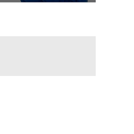
Adresa
Zlatnická 12
Praha 1 - Petrská čtvrť
110 00
Kontakt
+420 778 771 142
info@minimumwaste.eu